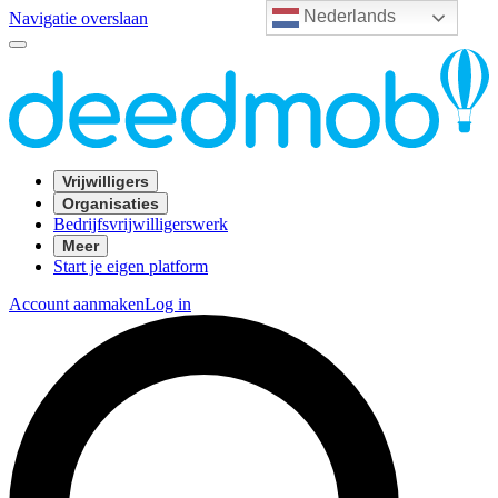
Nederlands
Navigatie overslaan
Vrijwilligers
Organisaties
Bedrijfsvrijwilligerswerk
Meer
Start je eigen platform
Account aanmaken
Log in