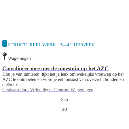
STRUCTUREEL WERK · 2—4 UUR/WEEK
Wageningen
Coördineer mee met de moestuin op het AZC
Hou je van tuinieren, lijkt het je leuk om wekelijks vrouwen op het
AZC te ontmoeten en word je enthousiast van overzicht houden en
creëren?
Geplaatst door
Vrijwilligers Centrum Wageningen
Sep
30