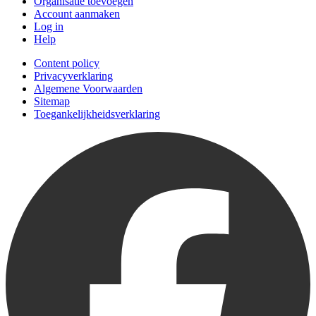
Organisatie toevoegen
Account aanmaken
Log in
Help
Content policy
Privacyverklaring
Algemene Voorwaarden
Sitemap
Toegankelijkheidsverklaring