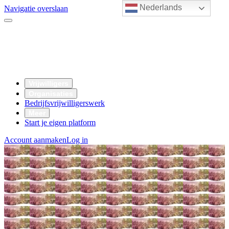
Nederlands
Navigatie overslaan
Vrijwilligers
Organisaties
Bedrijfsvrijwilligerswerk
Meer
Start je eigen platform
Account aanmaken
Log in