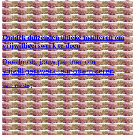
Ontdek duizenden unieke manieren om
vrijwilligerswerk te doen
Deedmob, jouw partner om
vrijwilligerswerk te moderniseren
Ga aan de slag!