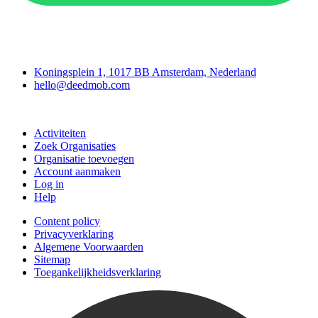
Deedmob
Koningsplein 1, 1017 BB Amsterdam, Nederland
hello@deedmob.com
Doe mee
Activiteiten
Zoek Organisaties
Organisatie toevoegen
Account aanmaken
Log in
Help
Content policy
Privacyverklaring
Algemene Voorwaarden
Sitemap
Toegankelijkheidsverklaring