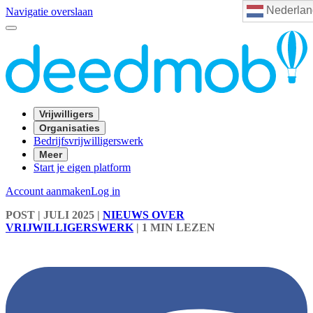
Nederlan
Navigatie overslaan
Vrijwilligers
Organisaties
Bedrijfsvrijwilligerswerk
Meer
Start je eigen platform
Account aanmaken
Log in
POST
| JULI 2025
|
NIEUWS OVER
VRIJWILLIGERSWERK
|
1 MIN LEZEN