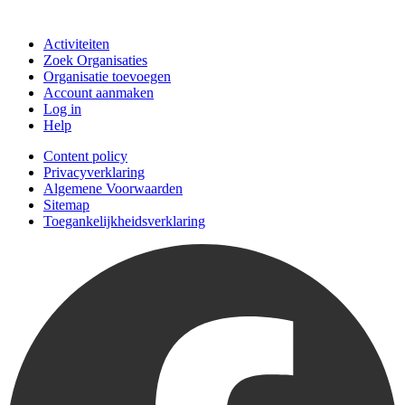
Doe mee
Activiteiten
Zoek Organisaties
Organisatie toevoegen
Account aanmaken
Log in
Help
Content policy
Privacyverklaring
Algemene Voorwaarden
Sitemap
Toegankelijkheidsverklaring