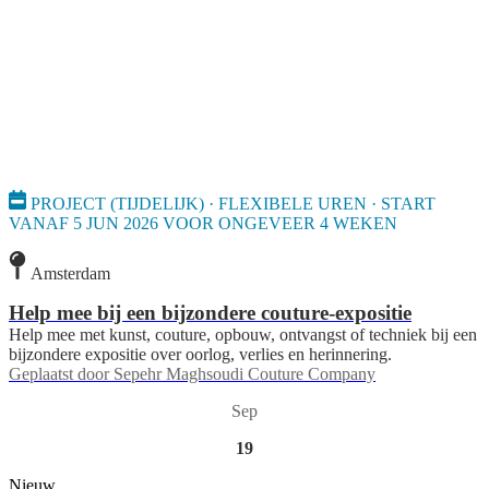
PROJECT (TIJDELIJK) · FLEXIBELE UREN · START
VANAF 5 JUN 2026 VOOR ONGEVEER 4 WEKEN
Amsterdam
Help mee bij een bijzondere couture-expositie
Help mee met kunst, couture, opbouw, ontvangst of techniek bij een
bijzondere expositie over oorlog, verlies en herinnering.
Geplaatst door
Sepehr Maghsoudi Couture Company
Sep
19
Nieuw