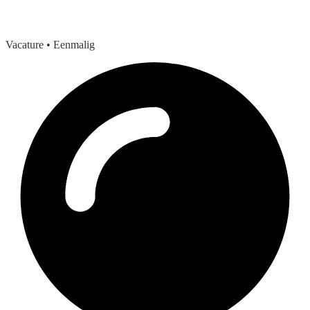
Vacature
• Eenmalig