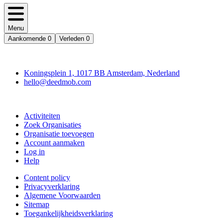
Menu
Aankomende
0
Verleden
0
Deedmob
Koningsplein 1, 1017 BB Amsterdam, Nederland
hello@deedmob.com
Doe mee
Activiteiten
Zoek Organisaties
Organisatie toevoegen
Account aanmaken
Log in
Help
Content policy
Privacyverklaring
Algemene Voorwaarden
Sitemap
Toegankelijkheidsverklaring