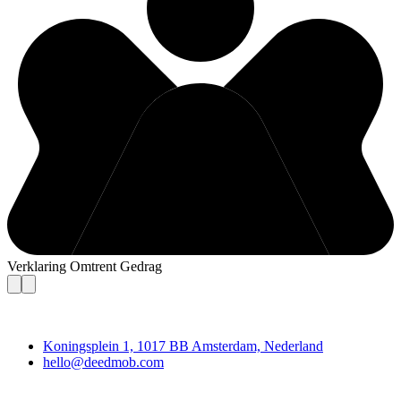
Verklaring Omtrent Gedrag
Deedmob
Koningsplein 1, 1017 BB Amsterdam, Nederland
hello@deedmob.com
Doe mee