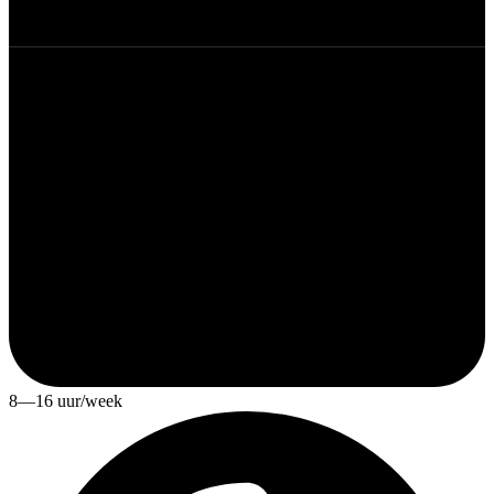
8—16 uur/week