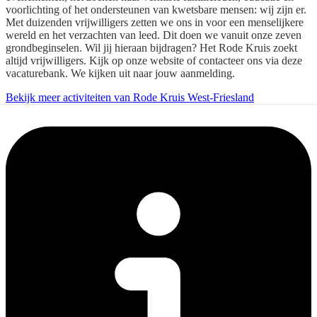
voorlichting of het ondersteunen van kwetsbare mensen: wij zijn er.
Met duizenden vrijwilligers zetten we ons in voor een menselijkere
wereld en het verzachten van leed. Dit doen we vanuit onze zeven
grondbeginselen. Wil jij hieraan bijdragen? Het Rode Kruis zoekt
altijd vrijwilligers. Kijk op onze website of contacteer ons via deze
vacaturebank. We kijken uit naar jouw aanmelding.
Bekijk meer activiteiten van Rode Kruis West-Friesland