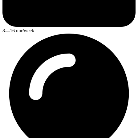
8—16 uur/week