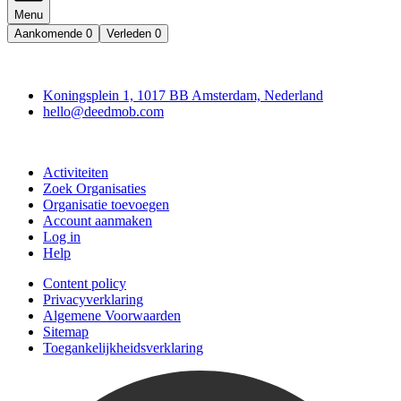
Menu
Aankomende
0
Verleden
0
Deedmob
Koningsplein 1, 1017 BB Amsterdam, Nederland
hello@deedmob.com
Doe mee
Activiteiten
Zoek Organisaties
Organisatie toevoegen
Account aanmaken
Log in
Help
Content policy
Privacyverklaring
Algemene Voorwaarden
Sitemap
Toegankelijkheidsverklaring