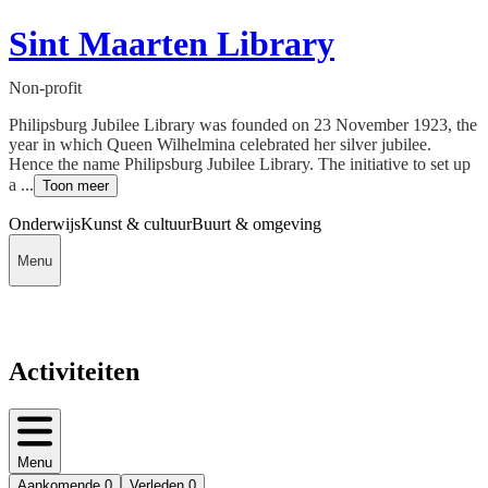
Sint Maarten Library
Non-profit
Philipsburg Jubilee Library was founded on 23 November 1923, the
year in which Queen Wilhelmina celebrated her silver jubilee.
Hence the name Philipsburg Jubilee Library. The initiative to set up
a ...
Toon meer
Onderwijs
Kunst & cultuur
Buurt & omgeving
Menu
Activiteiten
Menu
Aankomende
0
Verleden
0