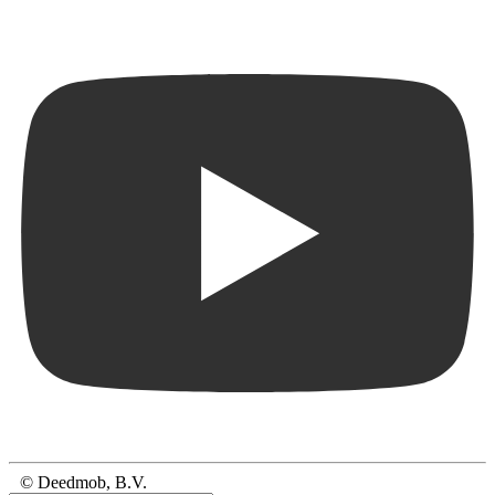
© Deedmob, B.V.