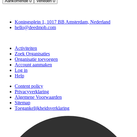
Aankomende
0
Verleden
0
Deedmob
Koningsplein 1, 1017 BB Amsterdam, Nederland
hello@deedmob.com
Doe mee
Activiteiten
Zoek Organisaties
Organisatie toevoegen
Account aanmaken
Log in
Help
Content policy
Privacyverklaring
Algemene Voorwaarden
Sitemap
Toegankelijkheidsverklaring