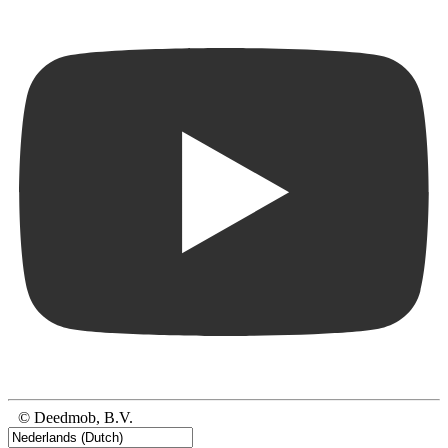
© Deedmob, B.V.