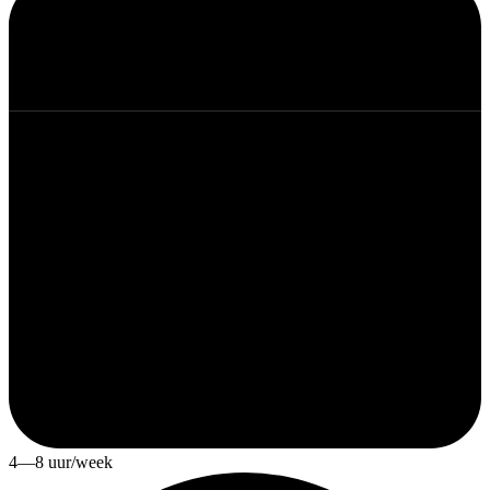
4—8 uur/week