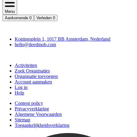
Menu
Aankomende
0
Verleden
0
Deedmob
Koningsplein 1, 1017 BB Amsterdam, Nederland
hello@deedmob.com
Doe mee
Activiteiten
Zoek Organisaties
Organisatie toevoegen
Account aanmaken
Log in
Help
Content policy
Privacyverklaring
Algemene Voorwaarden
Sitemap
Toegankelijkheidsverklaring