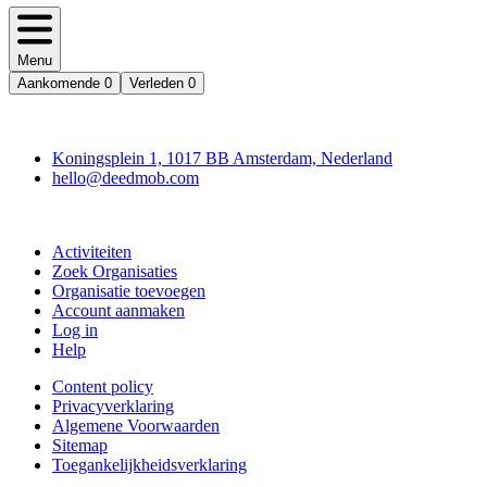
Menu
Aankomende
0
Verleden
0
Deedmob
Koningsplein 1, 1017 BB Amsterdam, Nederland
hello@deedmob.com
Doe mee
Activiteiten
Zoek Organisaties
Organisatie toevoegen
Account aanmaken
Log in
Help
Content policy
Privacyverklaring
Algemene Voorwaarden
Sitemap
Toegankelijkheidsverklaring