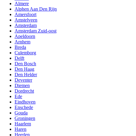
Almere
Alphen Aan Den Rijn
Amersfoort
Amstelveen
Amsterdam
Amsterdam Zuid-oost
Apeldoorn
Arnhem
Breda
Culemborg
Delft
Den Bosch
Den Haag
Den Helder
Deventer
Diemen
Dordrecht
Ede
Eindhoven
Enschede
Gouda
Groningen
Haarlem
Haren
Heerlen