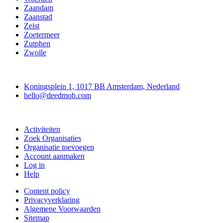
Zaandam
Zaanstad
Zeist
Zoetermeer
Zutphen
Zwolle
Deedmob
Koningsplein 1, 1017 BB Amsterdam, Nederland
hello@deedmob.com
Doe mee
Activiteiten
Zoek Organisaties
Organisatie toevoegen
Account aanmaken
Log in
Help
Content policy
Privacyverklaring
Algemene Voorwaarden
Sitemap