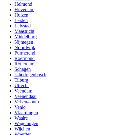
Helmond
Hilversum
Huizen
Leiden
Lelystad
Maastricht
Middelburg
Nijmegen
Noordwijk
Purmerend
Roermond
Rotterdam
Schagen
's-hertogenbosch
Tilburg
Utrecht
Veendam
Veenendaal
Velsen-south
Venlo
Vlaardingen
Waalre
Wageningen
Wijchen
Woerden