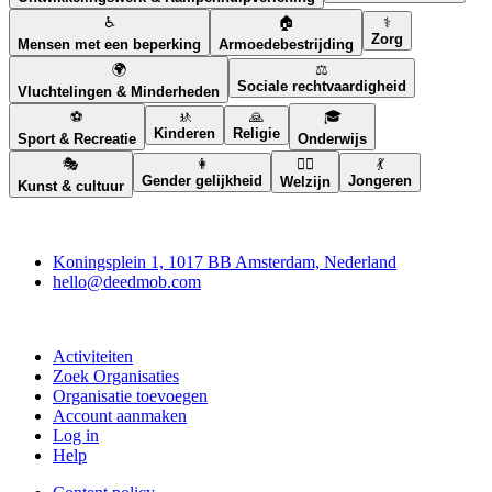
♿
🏠
⚕️
Zorg
Mensen met een beperking
Armoedebestrijding
🌍
⚖️
Sociale rechtvaardigheid
Vluchtelingen & Minderheden
⚽
🚸
🙏
🎓
Kinderen
Religie
Sport & Recreatie
Onderwijs
🎭
👩
🧘‍♀️
💃
Gender gelijkheid
Jongeren
Welzijn
Kunst & cultuur
Deedmob
Koningsplein 1, 1017 BB Amsterdam, Nederland
hello@deedmob.com
Doe mee
Activiteiten
Zoek Organisaties
Organisatie toevoegen
Account aanmaken
Log in
Help