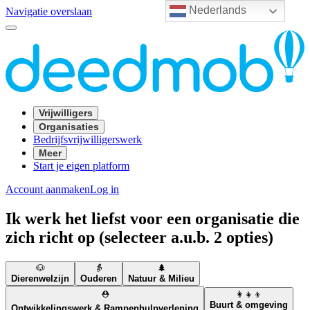
Nederlands
Navigatie overslaan
Vrijwilligers
Organisaties
Bedrijfsvrijwilligerswerk
Meer
Start je eigen platform
Account aanmaken
Log in
Ik werk het liefst voor een organisatie die
zich richt op (selecteer a.u.b. 2 opties)
🐶
👵
🌲
Dierenwelzijn
Ouderen
Natuur & Milieu
⛑️
👩‍👧‍👦
Buurt & omgeving
Ontwikkelingswerk & Rampenhulpverlening