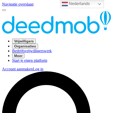
Nederlands
Navigatie overslaan
Vrijwilligers
Organisaties
Bedrijfsvrijwilligerswerk
Meer
Start je eigen platform
Account aanmaken
Log in