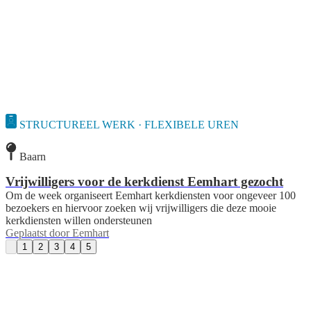
STRUCTUREEL WERK · FLEXIBELE UREN
Baarn
Vrijwilligers voor de kerkdienst Eemhart gezocht
Om de week organiseert Eemhart kerkdiensten voor ongeveer 100
bezoekers en hiervoor zoeken wij vrijwilligers die deze mooie
kerkdiensten willen ondersteunen
Geplaatst door
Eemhart
1
2
3
4
5