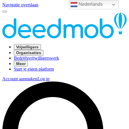
Nederlands
Navigatie overslaan
Vrijwilligers
Organisaties
Bedrijfsvrijwilligerswerk
Meer
Start je eigen platform
Account aanmaken
Log in