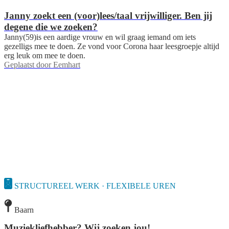
Janny zoekt een (voor)lees/taal vrijwilliger. Ben jij
degene die we zoeken?
Janny(59)is een aardige vrouw en wil graag iemand om iets
gezelligs mee te doen. Ze vond voor Corona haar leesgroepje altijd
erg leuk om mee te doen.
Geplaatst door
Eemhart
STRUCTUREEL WERK · FLEXIBELE UREN
Baarn
Muziekliefhebber? Wij zoeken jou!