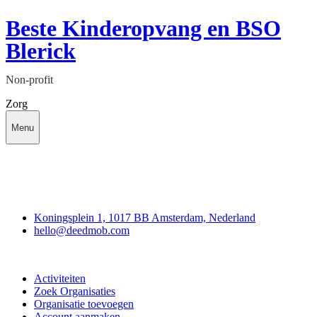
Beste Kinderopvang en BSO
Blerick
Non-profit
Zorg
Menu
Deedmob
Koningsplein 1, 1017 BB Amsterdam, Nederland
hello@deedmob.com
Doe mee
Activiteiten
Zoek Organisaties
Organisatie toevoegen
Account aanmaken