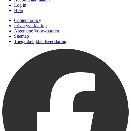
Log in
Help
Content policy
Privacyverklaring
Algemene Voorwaarden
Sitemap
Toegankelijkheidsverklaring