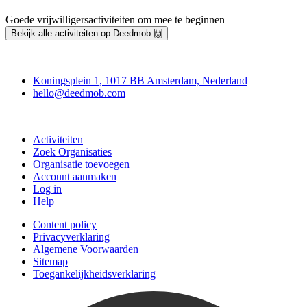
Goede vrijwilligersactiviteiten om mee te beginnen
Bekijk alle activiteiten op Deedmob 🙌
Deedmob
Koningsplein 1, 1017 BB Amsterdam, Nederland
hello@deedmob.com
Doe mee
Activiteiten
Zoek Organisaties
Organisatie toevoegen
Account aanmaken
Log in
Help
Content policy
Privacyverklaring
Algemene Voorwaarden
Sitemap
Toegankelijkheidsverklaring