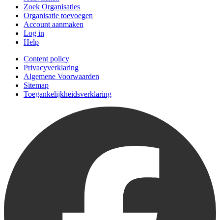
Zoek Organisaties
Organisatie toevoegen
Account aanmaken
Log in
Help
Content policy
Privacyverklaring
Algemene Voorwaarden
Sitemap
Toegankelijkheidsverklaring