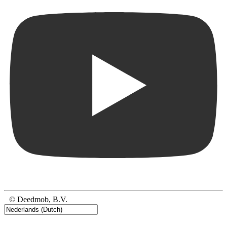
© Deedmob, B.V.