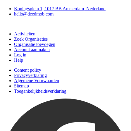
Koningsplein 1, 1017 BB Amsterdam, Nederland
hello@deedmob.com
Doe mee
Activiteiten
Zoek Organisaties
Organisatie toevoegen
Account aanmaken
Log in
Help
Content policy
Privacyverklaring
Algemene Voorwaarden
Sitemap
Toegankelijkheidsverklaring