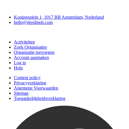
Deedmob
Koningsplein 1, 1017 BB Amsterdam, Nederland
hello@deedmob.com
Doe mee
Activiteiten
Zoek Organisaties
Organisatie toevoegen
Account aanmaken
Log in
Help
Content policy
Privacyverklaring
Algemene Voorwaarden
Sitemap
Toegankelijkheidsverklaring