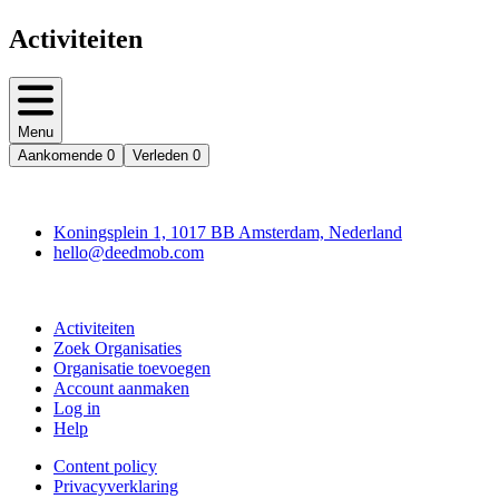
Activiteiten
Menu
Aankomende
0
Verleden
0
Deedmob
Koningsplein 1, 1017 BB Amsterdam, Nederland
hello@deedmob.com
Doe mee
Activiteiten
Zoek Organisaties
Organisatie toevoegen
Account aanmaken
Log in
Help
Content policy
Privacyverklaring