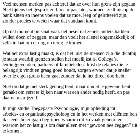
Veel mensen merken pas achteraf dat ze over hun grens zijn gegaan.
Niet tijdens het gesprek zelf, maar pas later, wanneer ze thuis op de
bank zitten en ineens voelen dat ze moe, leeg of geïrriteerd zijn,
zonder precies te weten waar dat vandaan komt.
Op dat moment ontstaat vaak het besef dat ze iets anders hadden
willen doen of zeggen, maar dan voelt het al snel ongemakkelijk of
zelfs te laat om er nog op terug te komen.
Wat het extra lastig maakt, is dat het juist de mensen zijn die dichtbij
je staan waarbij grenzen stellen het moeilijkst is. Collega’s,
leidinggevenden, partners of familieleden. Juist de relaties die je
belangrijk vindt en graag goed houdt, zorgen ervoor dat je sneller
over je eigen grens heen gaat zonder dat je het direct doorhebt.
Niet omdat je niet sterk genoeg bent, maar omdat je gewend bent
geraakt om eerst te kijken naar wat een ander nodig heeft, en pas
daarna naar jezelf.
In mijn studie Toegepaste Psychologie, mijn opleiding tot
arbeids- en organisatiepsycholoog en in het werken met cliënten ben
ik steeds beter gaan begrijpen waarom dit zo vaak gebeurt en
waarom het zo lastig is om daar alleen met “gewoon nee zeggen” uit
te komen.