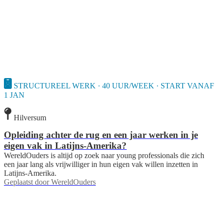
STRUCTUREEL WERK · 40 UUR/WEEK · START VANAF
1 JAN
Hilversum
Opleiding achter de rug en een jaar werken in je
eigen vak in Latijns-Amerika?
WereldOuders is altijd op zoek naar young professionals die zich
een jaar lang als vrijwilliger in hun eigen vak willen inzetten in
Latijns-Amerika.
Geplaatst door
WereldOuders