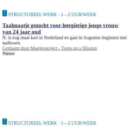
STRUCTUREEL WERK · 1—2 UUR/WEEK
Taalmaatje gezocht voor leergierige jonge vrouw
van 24 jaar oud
N. is nog maar kort in Nederland en gaat in Augustus beginnen met
taallessen.
Geplaatst door
Maatjesproject - Teens on a Mission
Nieuw
STRUCTUREEL WERK · 1—2 UUR/WEEK