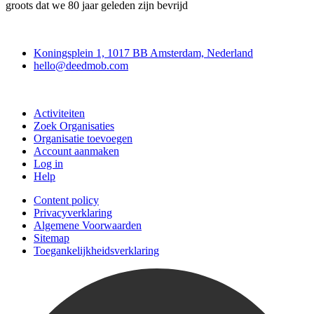
groots dat we 80 jaar geleden zijn bevrijd
Deedmob
Koningsplein 1, 1017 BB Amsterdam, Nederland
hello@deedmob.com
Doe mee
Activiteiten
Zoek Organisaties
Organisatie toevoegen
Account aanmaken
Log in
Help
Content policy
Privacyverklaring
Algemene Voorwaarden
Sitemap
Toegankelijkheidsverklaring