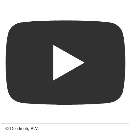
© Deedmob, B.V.