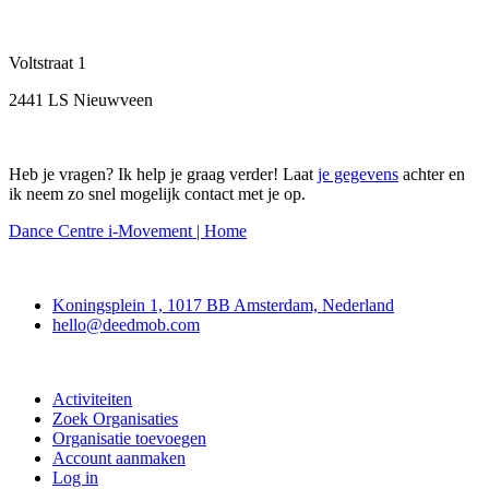
Voltstraat 1
2441 LS Nieuwveen
Heb je vragen? Ik help je graag verder! Laat
je gegevens
achter en
ik neem zo snel mogelijk contact met je op.
Dance Centre i-Movement | Home
Deedmob
Koningsplein 1, 1017 BB Amsterdam, Nederland
hello@deedmob.com
Doe mee
Activiteiten
Zoek Organisaties
Organisatie toevoegen
Account aanmaken
Log in