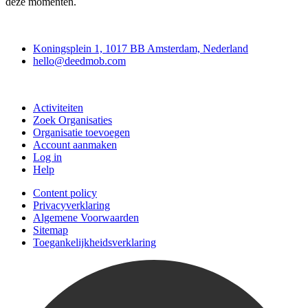
deze momenten.
Deedmob
Koningsplein 1, 1017 BB Amsterdam, Nederland
hello@deedmob.com
Doe mee
Activiteiten
Zoek Organisaties
Organisatie toevoegen
Account aanmaken
Log in
Help
Content policy
Privacyverklaring
Algemene Voorwaarden
Sitemap
Toegankelijkheidsverklaring