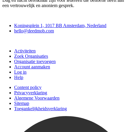
Dag en nacht bereikbaar zijn voor iedereen die behoefte heeft aan
een vertrouwelijk en anoniem gesprek.
Deedmob
Koningsplein 1, 1017 BB Amsterdam, Nederland
hello@deedmob.com
Doe mee
Activiteiten
Zoek Organisaties
Organisatie toevoegen
Account aanmaken
Log in
Help
Content policy
Privacyverklaring
Algemene Voorwaarden
Sitemap
Toegankelijkheidsverklaring