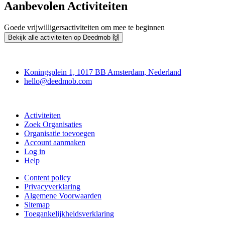
Aanbevolen Activiteiten
Goede vrijwilligersactiviteiten om mee te beginnen
Bekijk alle activiteiten op Deedmob 🙌
Deedmob
Koningsplein 1, 1017 BB Amsterdam, Nederland
hello@deedmob.com
Doe mee
Activiteiten
Zoek Organisaties
Organisatie toevoegen
Account aanmaken
Log in
Help
Content policy
Privacyverklaring
Algemene Voorwaarden
Sitemap
Toegankelijkheidsverklaring