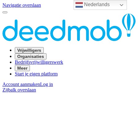
Nederlands
Navigatie overslaan
Vrijwilligers
Organisaties
Bedrijfsvrijwilligerswerk
Meer
Start je eigen platform
Account aanmaken
Log in
Zijbalk overslaan