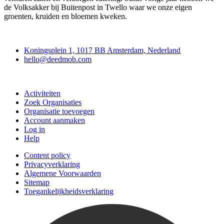
de Volksakker bij Buitenpost in Twello waar we onze eigen
groenten, kruiden en bloemen kweken.
Deedmob
Koningsplein 1, 1017 BB Amsterdam, Nederland
hello@deedmob.com
Doe mee
Activiteiten
Zoek Organisaties
Organisatie toevoegen
Account aanmaken
Log in
Help
Content policy
Privacyverklaring
Algemene Voorwaarden
Sitemap
Toegankelijkheidsverklaring