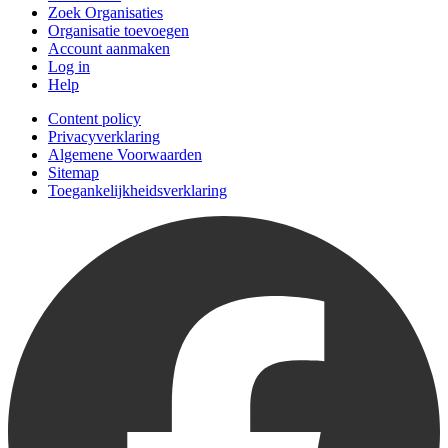
Zoek Organisaties
Organisatie toevoegen
Account aanmaken
Log in
Help
Content policy
Privacyverklaring
Algemene Voorwaarden
Sitemap
Toegankelijkheidsverklaring