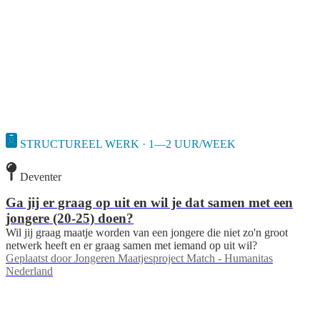
STRUCTUREEL WERK · 1—2 UUR/WEEK
Deventer
Ga jij er graag op uit en wil je dat samen met een
jongere (20-25) doen?
Wil jij graag maatje worden van een jongere die niet zo'n groot
netwerk heeft en er graag samen met iemand op uit wil?
Geplaatst door
Jongeren Maatjesproject Match - Humanitas
Nederland