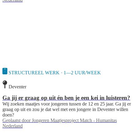
STRUCTUREEL WERK · 1—2 UUR/WEEK
Deventer
Ga jij er graag op uit én ben je een kei in luisteren?
Wij zoeken maatjes voor jongeren tussen de 12 en 25 jaar. Ga jij er
graag op uit en zou je dat wel met een jongere in Deventer willen
doen?
Geplaatst door
Jongeren Maatjesproject Match - Humanitas
Nederland