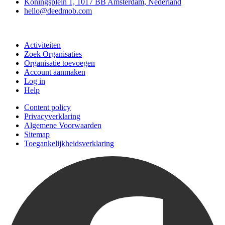
Koningsplein 1, 1017 BB Amsterdam, Nederland
hello@deedmob.com
Doe mee
Activiteiten
Zoek Organisaties
Organisatie toevoegen
Account aanmaken
Log in
Help
Content policy
Privacyverklaring
Algemene Voorwaarden
Sitemap
Toegankelijkheidsverklaring