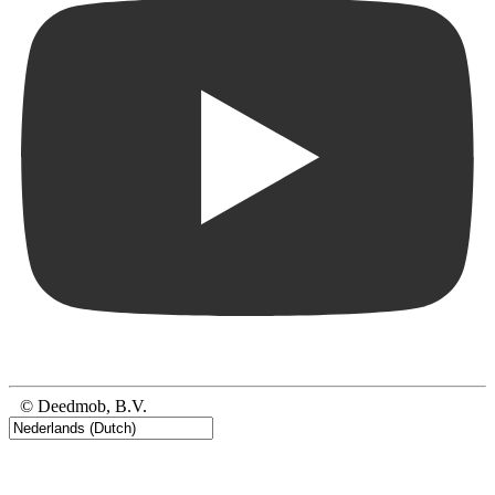
© Deedmob, B.V.