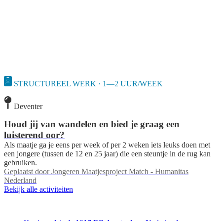
STRUCTUREEL WERK · 1—2 UUR/WEEK
Deventer
Houd jij van wandelen en bied je graag een
luisterend oor?
Als maatje ga je eens per week of per 2 weken iets leuks doen met
een jongere (tussen de 12 en 25 jaar) die een steuntje in de rug kan
gebruiken.
Geplaatst door
Jongeren Maatjesproject Match - Humanitas
Nederland
Bekijk alle activiteiten
Deedmob