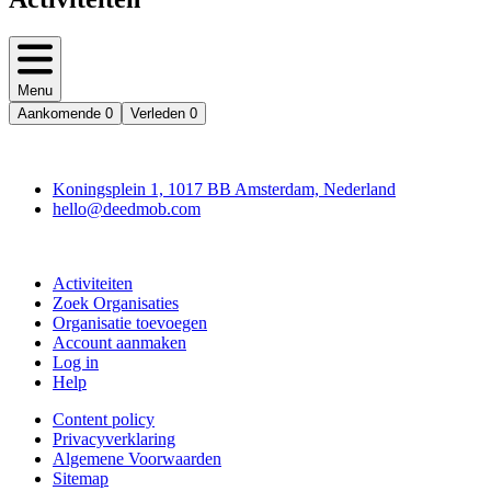
Menu
Aankomende
0
Verleden
0
Deedmob
Koningsplein 1, 1017 BB Amsterdam, Nederland
hello@deedmob.com
Doe mee
Activiteiten
Zoek Organisaties
Organisatie toevoegen
Account aanmaken
Log in
Help
Content policy
Privacyverklaring
Algemene Voorwaarden
Sitemap