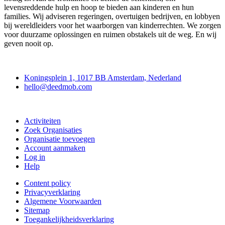
levensreddende hulp en hoop te bieden aan kinderen en hun
families. Wij adviseren regeringen, overtuigen bedrijven, en lobbyen
bij wereldleiders voor het waarborgen van kinderrechten. We zorgen
voor duurzame oplossingen en ruimen obstakels uit de weg. En wij
geven nooit op.
Deedmob
Koningsplein 1, 1017 BB Amsterdam, Nederland
hello@deedmob.com
Doe mee
Activiteiten
Zoek Organisaties
Organisatie toevoegen
Account aanmaken
Log in
Help
Content policy
Privacyverklaring
Algemene Voorwaarden
Sitemap
Toegankelijkheidsverklaring