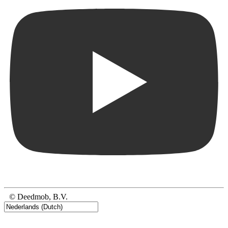
© Deedmob, B.V.