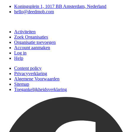
Koningsplein 1, 1017 BB Amsterdam, Nederland
hello@deedmob.com
Doe mee
Activiteiten
Zoek Organisaties
Organisatie toevoegen
Account aanmaken
Log in
Help
Content policy
Privacyverklaring
Algemene Voorwaarden
Sitemap
Toegankelijkheidsverklaring