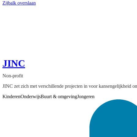
Zijbalk overslaan
JINC
Non-profit
JINC zet zich met verschillende projecten in voor kansengelijkheid o
Kinderen
Onderwijs
Buurt & omgeving
Jongeren