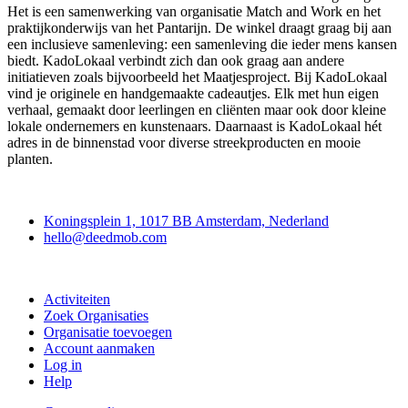
Het is een samenwerking van organisatie Match and Work en het
praktijkonderwijs van het Pantarijn. De winkel draagt graag bij aan
een inclusieve samenleving: een samenleving die ieder mens kansen
biedt. KadoLokaal verbindt zich dan ook graag aan andere
initiatieven zoals bijvoorbeeld het Maatjesproject. Bij KadoLokaal
vind je originele en handgemaakte cadeautjes. Elk met hun eigen
verhaal, gemaakt door leerlingen en cliënten maar ook door kleine
lokale ondernemers en kunstenaars. Daarnaast is KadoLokaal hét
adres in de binnenstad voor diverse streekproducten en mooie
planten.
Deedmob
Koningsplein 1, 1017 BB Amsterdam, Nederland
hello@deedmob.com
Doe mee
Activiteiten
Zoek Organisaties
Organisatie toevoegen
Account aanmaken
Log in
Help