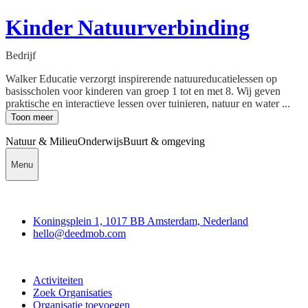
Kinder Natuurverbinding
Bedrijf
Walker Educatie verzorgt inspirerende natuureducatielessen op
basisscholen voor kinderen van groep 1 tot en met 8. Wij geven
praktische en interactieve lessen over tuinieren, natuur en water ...
Toon meer
Natuur & Milieu
Onderwijs
Buurt & omgeving
Menu
Deedmob
Koningsplein 1, 1017 BB Amsterdam, Nederland
hello@deedmob.com
Doe mee
Activiteiten
Zoek Organisaties
Organisatie toevoegen