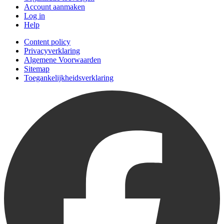
Account aanmaken
Log in
Help
Content policy
Privacyverklaring
Algemene Voorwaarden
Sitemap
Toegankelijkheidsverklaring