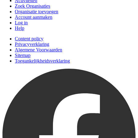
Activiteiten
Zoek Organisaties
Organisatie toevoegen
Account aanmaken
Log in
Help
Content policy
Privacyverklaring
Algemene Voorwaarden
Sitemap
Toegankelijkheidsverklaring