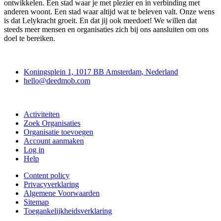
ontwikkelen. Een stad waar je met plezier en in verbinding met
anderen woont. Een stad waar altijd wat te beleven valt. Onze wens
is dat Lelykracht groeit. En dat jij ook meedoet! We willen dat
steeds meer mensen en organisaties zich bij ons aansluiten om ons
doel te bereiken.
Deedmob
Koningsplein 1, 1017 BB Amsterdam, Nederland
hello@deedmob.com
Doe mee
Activiteiten
Zoek Organisaties
Organisatie toevoegen
Account aanmaken
Log in
Help
Content policy
Privacyverklaring
Algemene Voorwaarden
Sitemap
Toegankelijkheidsverklaring