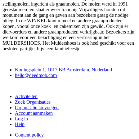
stellingmolen, ingericht als graanmolen. De molen werd in 1991
gerestaureerd en staat er weer fraai bij. Vrijwilligers houden dit
monument aan de gang en geven aan bezoekers graag de nodige
uitleg. In de WINKEL kunt u meel en andere graanproducten
kopen, vooral onze koek- en cakemixen zijn gewild. Ook zijn er
diervoerders en andere graanproducten verkrijgbaar. Bezoekers zijn
welkom voor een bezichtiging en een verfrissing in het
MULDERSHOES. Het Muldershoes is ook heel geschikt voor een
besloten partijtje, bijv. een familiefeestje.
Deedmob
Koningsplein 1, 1017 BB Amsterdam, Nederland
hello@deedmob.com
Doe mee
Activiteiten
Zoek Organisaties
Organisatie toevoegen
Account aanmaken
Log in
Help
Content policy