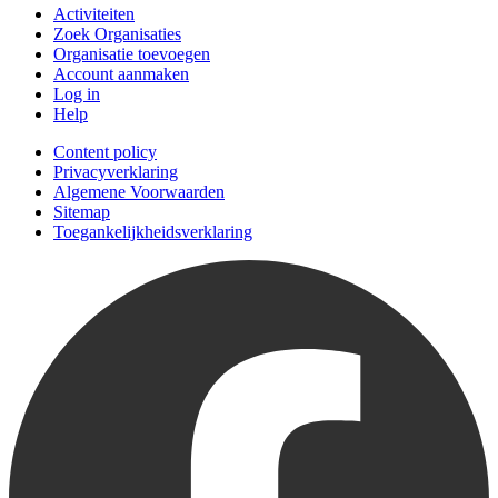
Activiteiten
Zoek Organisaties
Organisatie toevoegen
Account aanmaken
Log in
Help
Content policy
Privacyverklaring
Algemene Voorwaarden
Sitemap
Toegankelijkheidsverklaring