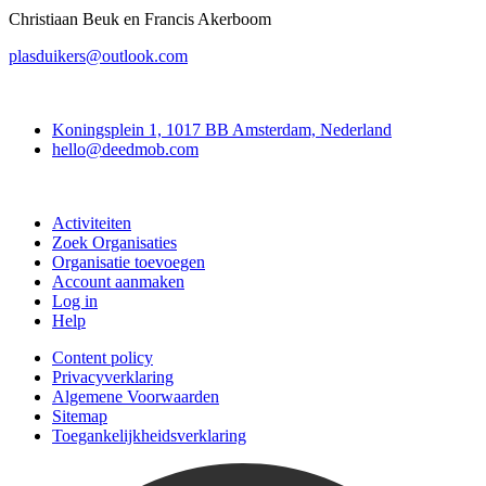
Christiaan Beuk en Francis Akerboom
plasduikers@outlook.com
Deedmob
Koningsplein 1, 1017 BB Amsterdam, Nederland
hello@deedmob.com
Doe mee
Activiteiten
Zoek Organisaties
Organisatie toevoegen
Account aanmaken
Log in
Help
Content policy
Privacyverklaring
Algemene Voorwaarden
Sitemap
Toegankelijkheidsverklaring