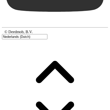
© Deedmob, B.V.