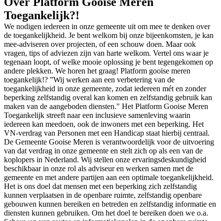
Over Platform Gooise Meren
Toegankelijk?!
We nodigen iedereen in onze gemeente uit om mee te denken over
de toegankelijkheid. Je bent welkom bij onze bijeenkomsten, je kan
mee-adviseren over projecten, of een schouw doen. Maar ook
vragen, tips of adviezen zijn van harte welkom. Vertel ons waar je
tegenaan loopt, of welke mooie oplossing je bent tegengekomen op
andere plekken. We horen het graag! Platform gooise meren
toegankelijk!? ”Wij werken aan een verbetering van de
toegankelijkheid in onze gemeente, zodat iedereen mét en zonder
beperking zelfstandig overal kan komen en zelfstandig gebruik kan
maken van de aangeboden diensten." Het Platform Gooise Meren
Toegankelijk streeft naar een inclusieve samenleving waarin
iedereen kan meedoen, ook de inwoners met een beperking. Het
VN-verdrag van Personen met een Handicap staat hierbij centraal.
De Gemeente Gooise Meren is verantwoordelijk voor de uitvoering
van dat verdrag in onze gemeente en stelt zich op als een van de
koplopers in Nederland. Wij stellen onze ervaringsdeskundigheid
beschikbaar in onze rol als adviseur en werken samen met de
gemeente en met andere partijen aan een optimale toegankelijkheid.
Het is ons doel dat mensen met een beperking zich zelfstandig
kunnen verplaatsen in de openbare ruimte, zelfstandig openbare
gebouwen kunnen bereiken en betreden en zelfstandig informatie en
diensten kunnen gebruiken. Om het doel te bereiken doen we o.a.