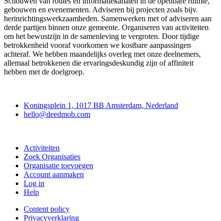
Schouwen van routes en informatiekanalen in de openbare ruimte,
gebouwen en evenementen. Adviseren bij projecten zoals bijv.
herinrichtingswerkzaamheden. Samenwerken met of adviseren aan
derde partijen binnen onze gemeente. Organiseren van activiteiten
om het bewustzijn in de samenleving te vergroten. Door tijdige
betrokkenheid vooraf voorkomen we kostbare aanpassingen
achteraf. We hebben maandelijks overleg met onze deelnemers,
allemaal betrokkenen die ervaringsdeskundig zijn of affiniteit
hebben met de doelgroep.
Deedmob
Koningsplein 1, 1017 BB Amsterdam, Nederland
hello@deedmob.com
Doe mee
Activiteiten
Zoek Organisaties
Organisatie toevoegen
Account aanmaken
Log in
Help
Content policy
Privacyverklaring