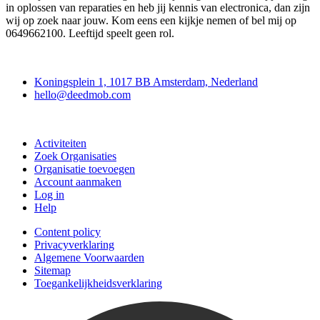
in oplossen van reparaties en heb jij kennis van electronica, dan zijn
wij op zoek naar jouw. Kom eens een kijkje nemen of bel mij op
0649662100. Leeftijd speelt geen rol.
Deedmob
Koningsplein 1, 1017 BB Amsterdam, Nederland
hello@deedmob.com
Doe mee
Activiteiten
Zoek Organisaties
Organisatie toevoegen
Account aanmaken
Log in
Help
Content policy
Privacyverklaring
Algemene Voorwaarden
Sitemap
Toegankelijkheidsverklaring