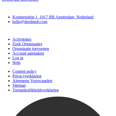
Deedmob
Koningsplein 1, 1017 BB Amsterdam, Nederland
hello@deedmob.com
Doe mee
Activiteiten
Zoek Organisaties
Organisatie toevoegen
Account aanmaken
Log in
Help
Content policy
Privacyverklaring
Algemene Voorwaarden
Sitemap
Toegankelijkheidsverklaring