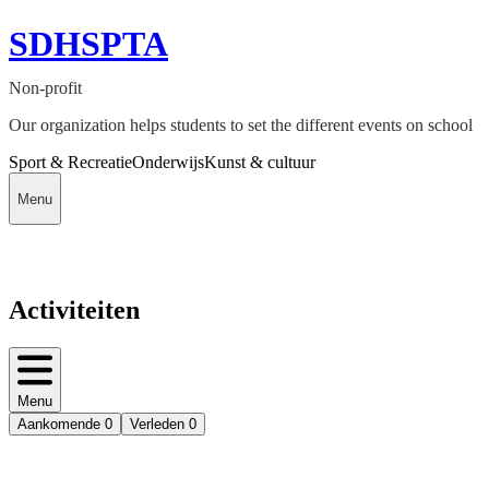
SDHSPTA
Non-profit
Our organization helps students to set the different events on school
Sport & Recreatie
Onderwijs
Kunst & cultuur
Menu
Activiteiten
Menu
Aankomende
0
Verleden
0
Deedmob